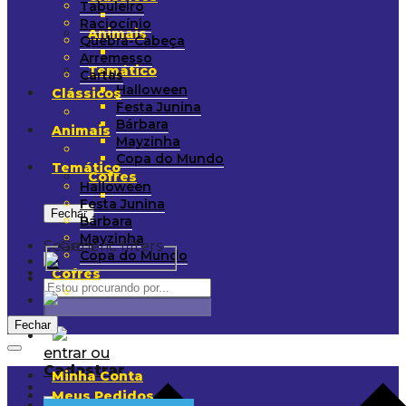
Tabuleiro
Raciocínio
Animais
Quebra-Cabeça
Arremesso
Temático
Cartas
Halloween
Clássicos
Festa Junina
Bárbara
Animais
Mayzinha
Copa do Mundo
Temático
Cofres
Halloween
Festa Junina
Fechar
Bárbara
Mayzinha
Search
Generic filters
Copa do Mundo
Cofres
Fechar
entrar ou
Cadastrar
Minha Conta
Meus Pedidos
0