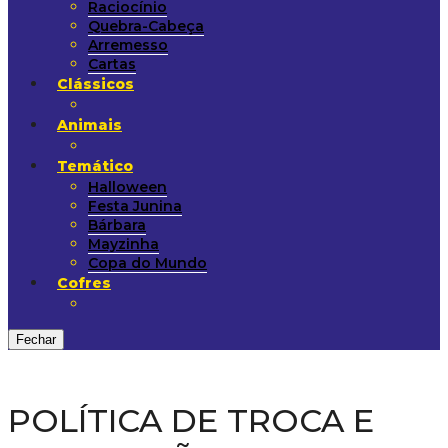
Raciocínio
Quebra-Cabeça
Arremesso
Cartas
Clássicos
Animais
Temático
Halloween
Festa Junina
Bárbara
Mayzinha
Copa do Mundo
Cofres
Fechar
POLÍTICA DE TROCA E