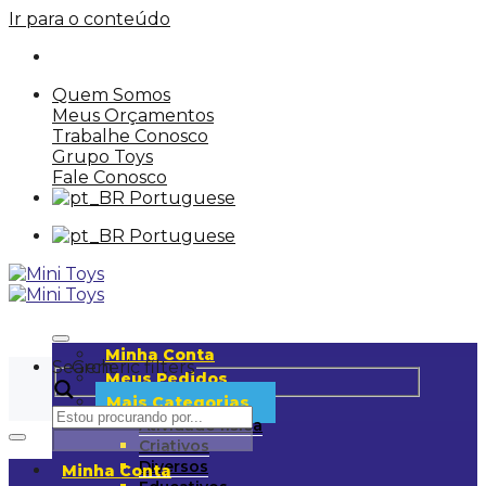
Ir para o conteúdo
Quem Somos
Meus Orçamentos
Trabalhe Conosco
Grupo Toys
Fale Conosco
Portuguese
Portuguese
Minha Conta
Search
Generic filters
Meus Pedidos
Mais Categorias
Atividade física
Criativos
Diversos
Minha Conta