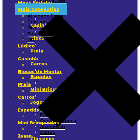
Educativos
Meus Pedidos
UD
Mais Categorias
Lúdico
Atividade física
Criativos
Casinha
Diversos
Educativos
Blocos de Montar
UD
Lúdico
Praia
Casinha
Carros
Blocos de Montar
Espadas
Praia
Mini Brinquedos
Carros
Jogos
Tabuleiro
Espadas
Raciocínio
Quebra-Cabeça
Mini Brinquedos
Arremesso
Cartas
Jogos
Clássicos