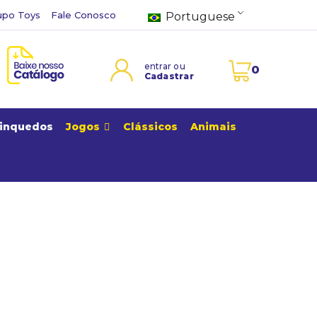
upo Toys
Fale Conosco
Portuguese
entrar ou
0
Cadastrar
rinquedos
Jogos
Clássicos
Animais