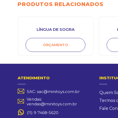
PRODUTOS RELACIONADOS
LÍNGUA DE SOGRA
ORÇAMENTO
ATENDIMENTO
INSTITU
SAC: sac@minitoys.com.br
Quem S
Vendas:
Termos 
vendas@minitoys.com.br
Fale Con
(11) 9 7468-5620