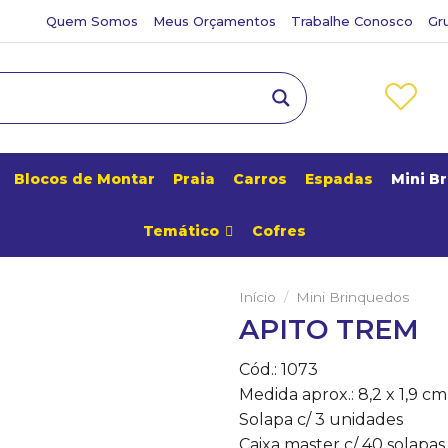
Quem Somos
Meus Orçamentos
Trabalhe Conosco
Gr
Blocos de Montar
Praia
Carros
Espadas
Mini B
Temático
Cofres
Início
/
Mini Brinquedos
APITO TREM
Adicionar
aos
Cód.: 1073
Favoritos
Medida aprox.: 8,2 x 1,9 cm
Solapa c/ 3 unidades
Caixa master c/ 40 solapas