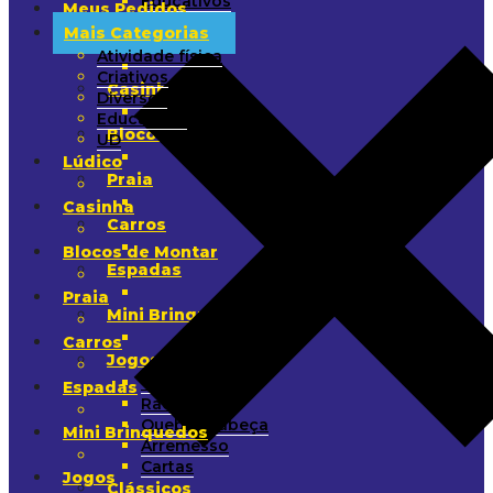
Educativos
Meus Pedidos
UD
Mais Categorias
Lúdico
Atividade física
Criativos
Casinha
Diversos
Educativos
Blocos de Montar
UD
Lúdico
Praia
Casinha
Carros
Blocos de Montar
Espadas
Praia
Mini Brinquedos
Carros
Jogos
Tabuleiro
Espadas
Raciocínio
Quebra-Cabeça
Mini Brinquedos
Arremesso
Cartas
Jogos
Clássicos