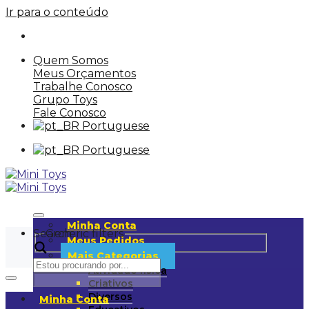
Ir para o conteúdo
Quem Somos
Meus Orçamentos
Trabalhe Conosco
Grupo Toys
Fale Conosco
Portuguese
Portuguese
Minha Conta
Search
Generic filters
Meus Pedidos
Mais Categorias
Atividade física
Criativos
Diversos
Minha Conta