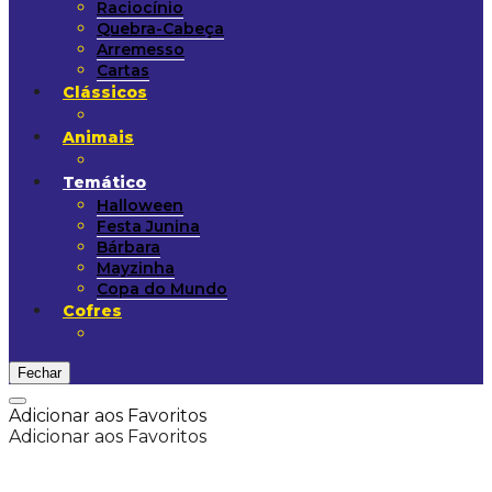
Raciocínio
Quebra-Cabeça
Arremesso
Cartas
Clássicos
Animais
Temático
Halloween
Festa Junina
Bárbara
Mayzinha
Copa do Mundo
Cofres
Fechar
Adicionar aos Favoritos
Adicionar aos Favoritos