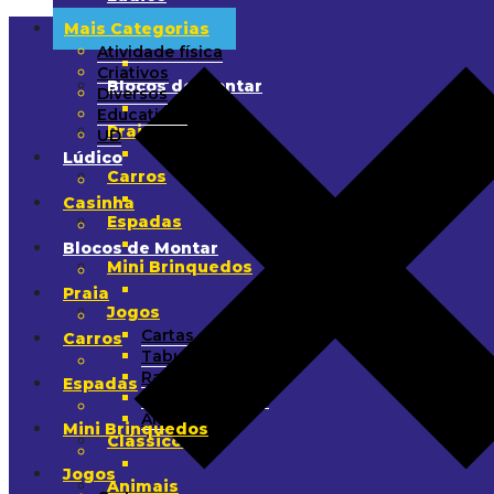
Mais Categorias
Casinha
Atividade física
Criativos
Blocos de Montar
Diversos
Educativos
Praia
UD
Lúdico
Carros
Casinha
Espadas
Blocos de Montar
Mini Brinquedos
Praia
Jogos
Cartas
Carros
Tabuleiro
Raciocínio
Espadas
Quebra-Cabeça
Arremesso
Mini Brinquedos
Clássicos
Jogos
Animais