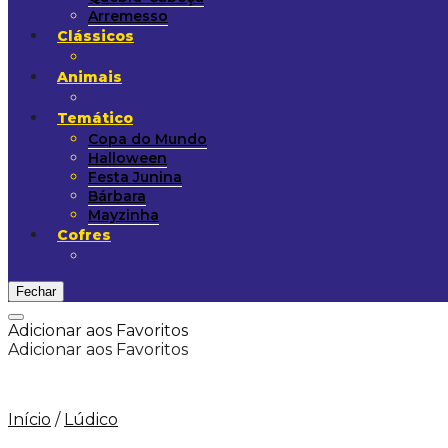
Arremesso
Clássicos
Animais
Temático
Copa do Mundo
Halloween
Festa Junina
Bárbara
Mayzinha
Cofres
Fechar
Adicionar aos Favoritos
Adicionar aos Favoritos
Início
/
Lúdico