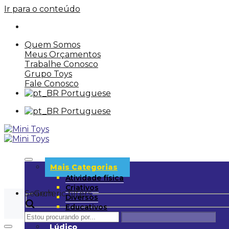
Ir para o conteúdo
Quem Somos
Meus Orçamentos
Trabalhe Conosco
Grupo Toys
Fale Conosco
Portuguese
Portuguese
Mais Categorias
Atividade física
Criativos
Search
Generic filters
Diversos
Educativos
UD
Lúdico