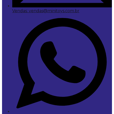
Vendas: vendas@minitoys.com.br