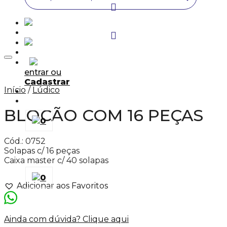
Adicionar aos Favoritos
entrar ou
Cadastrar
Início
/
Lúdico
BLOCÃO COM 16 PEÇAS
0
Cód.: 0752
Solapas c/ 16 peças
Caixa master c/ 40 solapas
0
Adicionar aos Favoritos
Ainda com dúvida? Clique aqui