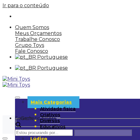
Ir para o conteúdo
Quem Somos
Meus Orçamentos
Trabalhe Conosco
Grupo Toys
Fale Conosco
Portuguese
Portuguese
Mais Categorias
Atividade física
Criativos
Search
Generic filters
Diversos
Educativos
UD
Lúdico