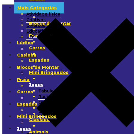
Mais Categorias
Casinha
Atividade física
Criativos
Blocos de Montar
Diversos
Educativos
Praia
UD
Lúdico
Carros
Casinha
Espadas
Blocos de Montar
Mini Brinquedos
Praia
Jogos
Tabuleiro
Carros
Raciocínio
Quebra-Cabeça
Espadas
Arremesso
Cartas
Mini Brinquedos
Clássicos
Jogos
Animais