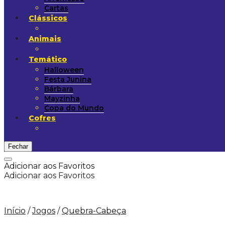
Cartas
Clássicos
Animais
Temático
Halloween
Festa Junina
Bárbara
Mayzinha
Copa do Mundo
Cofres
Fechar
Adicionar aos Favoritos
Adicionar aos Favoritos
Início
/
Jogos
/
Quebra-Cabeça