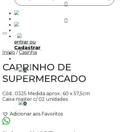
Adicionar aos Favoritos
entrar ou
Cadastrar
Início
/
Casinha
CARRINHO DE
0
SUPERMERCADO
Cód.: 0325 Medida aprox.: 60 x 57,5cm
Caixa master c/ 02 unidades
0
Adicionar aos Favoritos