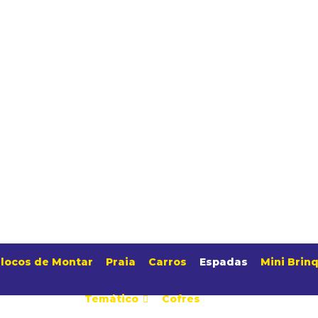
locos de Montar
Praia
Carros
Espadas
Mini Brin
Temático
Cofres