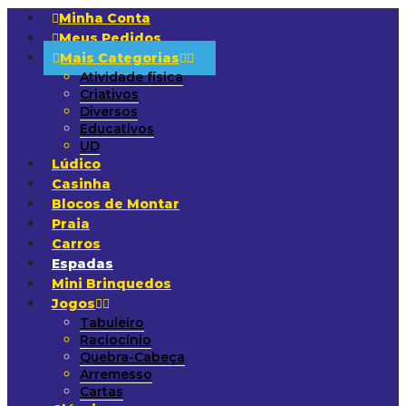
Minha Conta
Meus Pedidos
Mais Categorias
Atividade física
Criativos
Diversos
Educativos
UD
Lúdico
Casinha
Blocos de Montar
Praia
Carros
Espadas
Mini Brinquedos
Jogos
Tabuleiro
Raciocínio
Quebra-Cabeça
Arremesso
Cartas