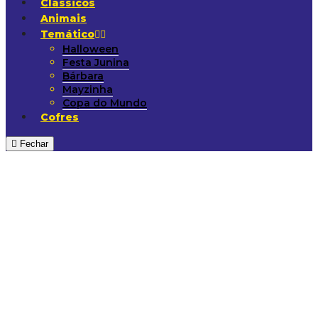
Clássicos
Animais
Temático
Halloween
Festa Junina
Bárbara
Mayzinha
Copa do Mundo
Cofres
Fechar