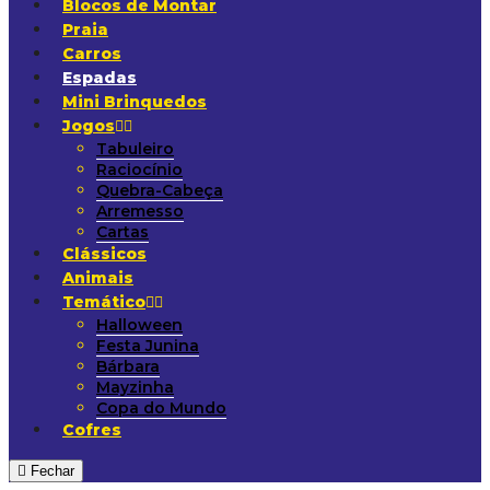
Blocos de Montar
Praia
Carros
Espadas
Mini Brinquedos
Jogos
Tabuleiro
Raciocínio
Quebra-Cabeça
Arremesso
Cartas
Clássicos
Animais
Temático
Halloween
Festa Junina
Bárbara
Mayzinha
Copa do Mundo
Cofres
Fechar