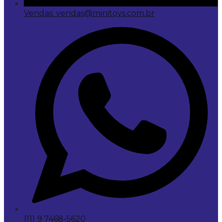
Vendas: vendas@minitoys.com.br
(11) 9 7468-5620