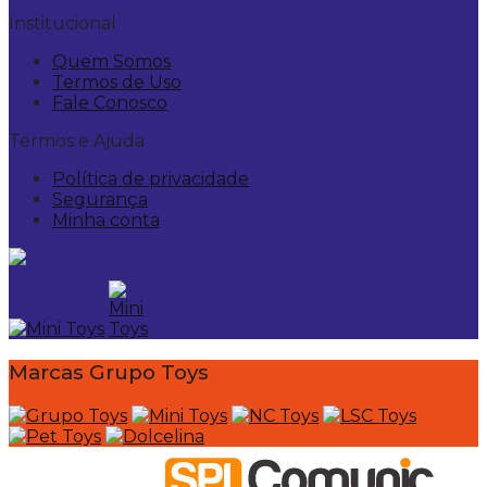
Institucional
Quem Somos
Termos de Uso
Fale Conosco
Termos e Ajuda
Política de privacidade
Segurança
Minha conta
Marcas Grupo Toys