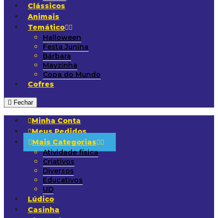
Clássicos
Animais
Temático
Halloween
Festa Junina
Bárbara
Mayzinha
Copa do Mundo
Cofres
Fechar
Minha Conta
Meus Pedidos
Mais Categorias
Atividade física
Criativos
Diversos
Educativos
UD
Lúdico
Casinha