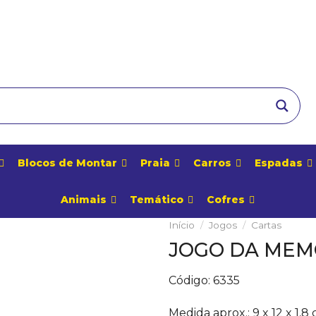
Blocos de Montar
Praia
Carros
Espadas
Animais
Temático
Cofres
Início
/
Jogos
/
Cartas
JOGO DA MEM
Adicionar
aos
Código:
6335
Favoritos
Medida aprox.:
9 x 12 x 1,8