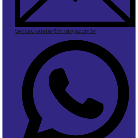
Vendas: vendas@minitoys.com.br