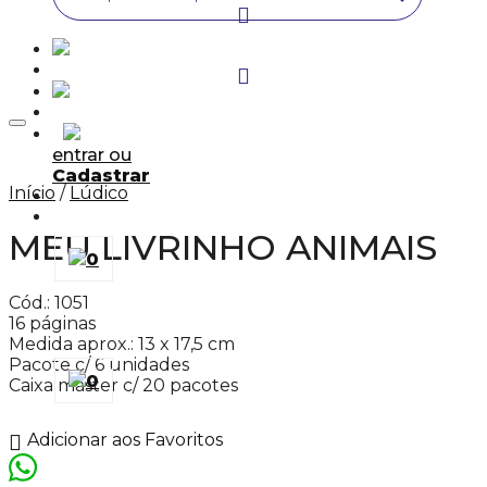
Adicionar aos Favoritos
entrar ou
Cadastrar
Início
/
Lúdico
MEU LIVRINHO ANIMAIS
0
Cód.: 1051
16 páginas
Medida aprox.: 13 x 17,5 cm
Pacote c/ 6 unidades
0
Caixa master c/ 20 pacotes
Adicionar aos Favoritos