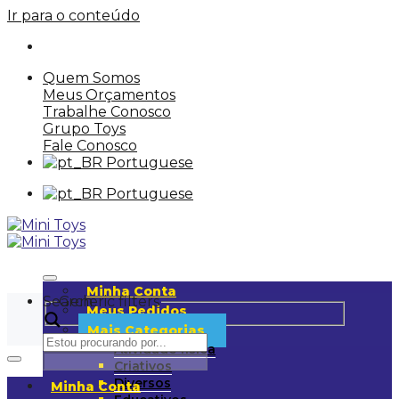
Ir para o conteúdo
Quem Somos
Meus Orçamentos
Trabalhe Conosco
Grupo Toys
Fale Conosco
Portuguese
Portuguese
Minha Conta
Search
Generic filters
Meus Pedidos
Mais Categorias
Atividade física
Criativos
Diversos
Minha Conta