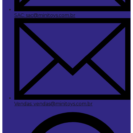
SAC: sac@minitoys.com.br
Vendas: vendas@minitoys.com.br