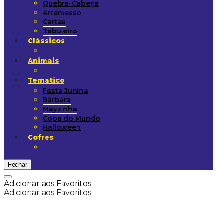
Quebra-Cabeça
Arremesso
Cartas
Tabuleiro
Clássicos
Animais
Temático
Festa Junina
Bárbara
Mayzinha
Copa do Mundo
Halloween
Cofres
Fechar
Adicionar aos Favoritos
Adicionar aos Favoritos