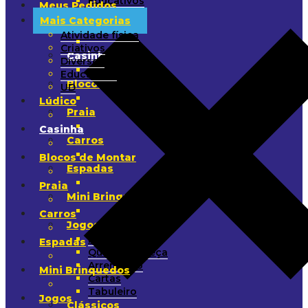
Educativos
Meus Pedidos
UD
Mais Categorias
Lúdico
Atividade física
Criativos
Casinha
Diversos
Educativos
Blocos de Montar
UD
Lúdico
Praia
Casinha
Carros
Blocos de Montar
Espadas
Praia
Mini Brinquedos
Carros
Jogos
Raciocínio
Espadas
Quebra-Cabeça
Arremesso
Mini Brinquedos
Cartas
Tabuleiro
Jogos
Clássicos