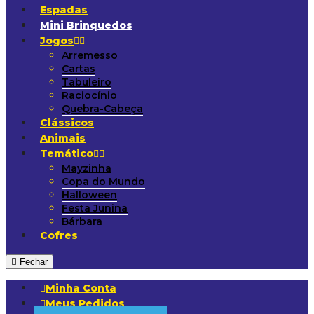
Espadas
Mini Brinquedos
Jogos
Arremesso
Cartas
Tabuleiro
Raciocínio
Quebra-Cabeça
Clássicos
Animais
Temático
Mayzinha
Copa do Mundo
Halloween
Festa Junina
Bárbara
Cofres
Fechar
Minha Conta
Meus Pedidos