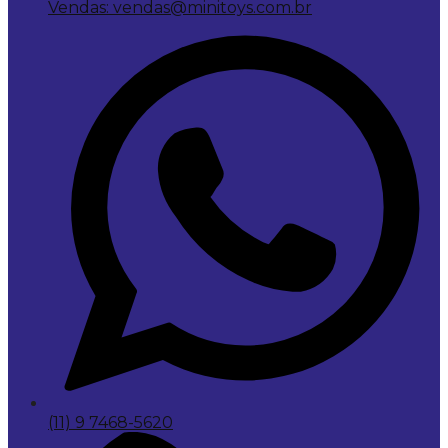
Vendas: vendas@minitoys.com.br
(11) 9 7468-5620