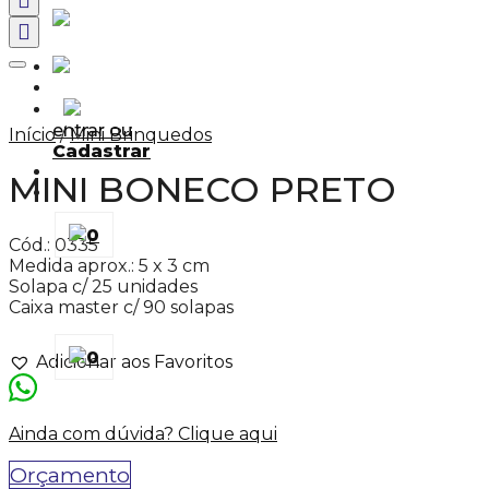
Adicionar aos Favoritos
entrar ou
Início
/
Mini Brinquedos
Cadastrar
MINI BONECO PRETO
0
Cód.: 0335
Medida aprox.: 5 x 3 cm
Solapa c/ 25 unidades
Caixa master c/ 90 solapas
0
Adicionar aos Favoritos
Ainda com dúvida? Clique aqui
Orçamento