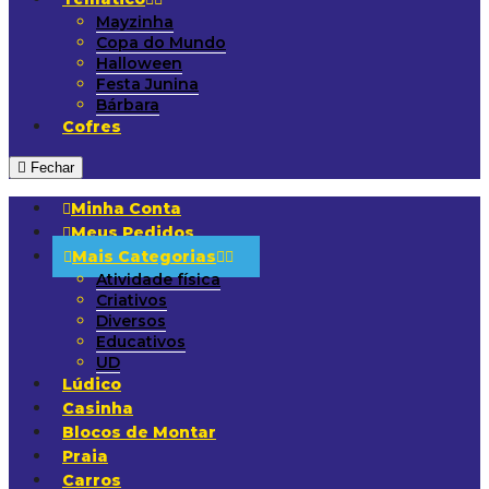
Mayzinha
Copa do Mundo
Halloween
Festa Junina
Bárbara
Cofres
Fechar
Minha Conta
Meus Pedidos
Mais Categorias
Atividade física
Criativos
Diversos
Educativos
UD
Lúdico
Casinha
Blocos de Montar
Praia
Carros