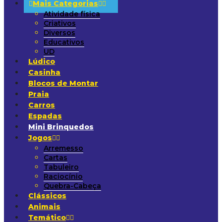
Mais Categorias
Atividade física
Criativos
Diversos
Educativos
UD
Lúdico
Casinha
Blocos de Montar
Praia
Carros
Espadas
Mini Brinquedos
Jogos
Arremesso
Cartas
Tabuleiro
Raciocínio
Quebra-Cabeça
Clássicos
Animais
Temático