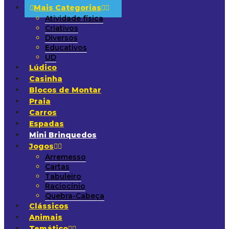
Mais Categorias
Atividade física
Criativos
Diversos
Educativos
UD
Lúdico
Casinha
Blocos de Montar
Praia
Carros
Espadas
Mini Brinquedos
Jogos
Arremesso
Cartas
Tabuleiro
Raciocínio
Quebra-Cabeça
Clássicos
Animais
Temático