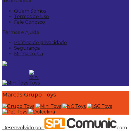
Institucional
Quem Somos
Termos de Uso
Fale Conosco
Termos e Ajuda
Política de privacidade
Segurança
Minha conta
Marcas Grupo Toys
Desenvolvido por
com