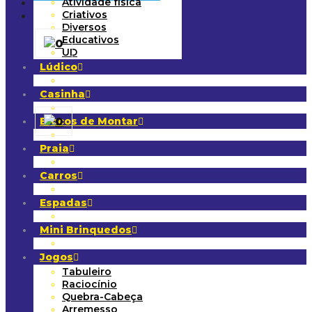
Atividade física
Criativos
Diversos
Educativos
0
UD
Lúdico
Casinha
Blocos de Montar
0
Praia
Carros
Espadas
Mini Brinquedos
Jogos
Tabuleiro
Raciocínio
Quebra-Cabeça
Arremesso