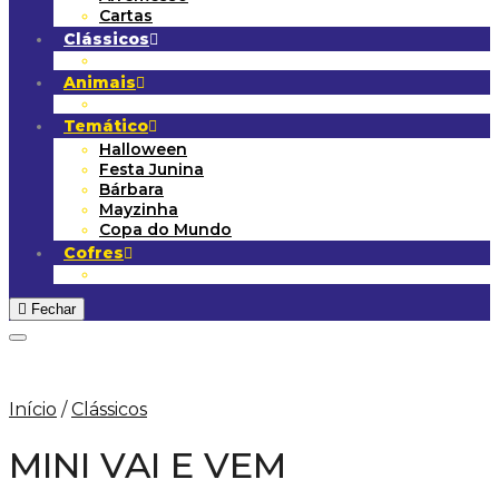
Cartas
Clássicos
Animais
Temático
Halloween
Festa Junina
Bárbara
Mayzinha
Copa do Mundo
Cofres
Fechar
Adicionar aos Favoritos
Início
/
Clássicos
MINI VAI E VEM