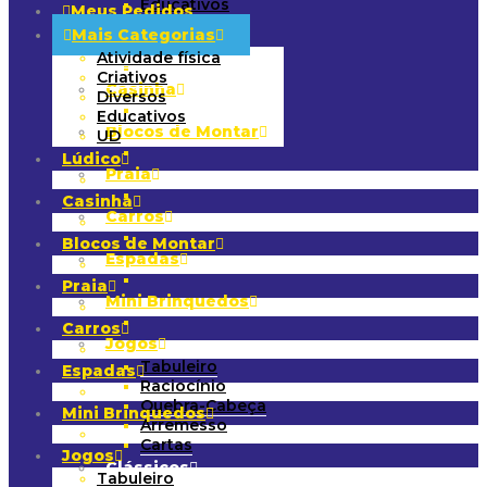
Educativos
Meus Pedidos
UD
Mais Categorias
Lúdico
Atividade física
Criativos
Casinha
Diversos
Educativos
Blocos de Montar
UD
Lúdico
Praia
Casinha
Carros
Blocos de Montar
Espadas
Praia
Mini Brinquedos
Carros
Jogos
Tabuleiro
Espadas
Raciocínio
Quebra-Cabeça
Mini Brinquedos
Arremesso
Cartas
Jogos
Clássicos
Tabuleiro