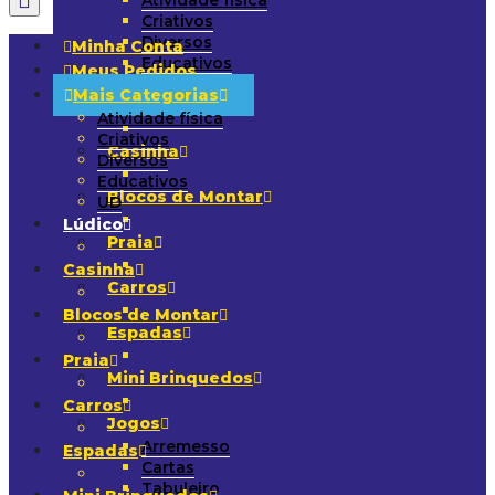
Atividade física
Criativos
Diversos
Minha Conta
Educativos
Meus Pedidos
UD
Mais Categorias
Lúdico
Atividade física
Criativos
Casinha
Diversos
Educativos
Blocos de Montar
UD
Lúdico
Praia
Casinha
Carros
Blocos de Montar
Espadas
Praia
Mini Brinquedos
Carros
Jogos
Arremesso
Espadas
Cartas
Tabuleiro