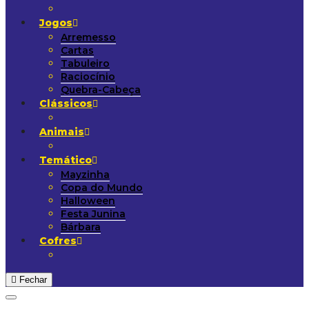
Jogos
Arremesso
Cartas
Tabuleiro
Raciocínio
Quebra-Cabeça
Clássicos
Animais
Temático
Mayzinha
Copa do Mundo
Halloween
Festa Junina
Bárbara
Cofres
Fechar
Adicionar aos Favoritos