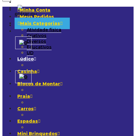
Minha Conta
entrar ou
Meus Pedidos
Cadastrar
Mais Categorias
Atividade física
Criativos
Diversos
0
Educativos
UD
Lúdico
Casinha
0
Blocos de Montar
Praia
Carros
Espadas
Mini Brinquedos