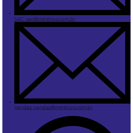
SAC: sac@minitoys.com.br
Vendas: vendas@minitoys.com.br