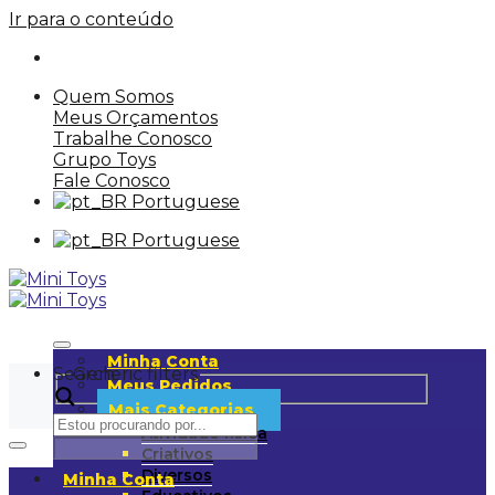
Ir para o conteúdo
Quem Somos
Meus Orçamentos
Trabalhe Conosco
Grupo Toys
Fale Conosco
Portuguese
Portuguese
Minha Conta
Search
Generic filters
Meus Pedidos
Mais Categorias
Atividade física
Criativos
Diversos
Minha Conta