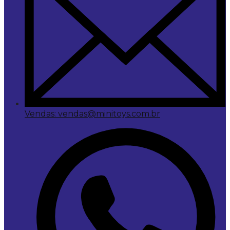
Vendas: vendas@minitoys.com.br