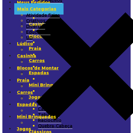
Educativos
Meus Pedidos
UD
Mais Categorias
Lúdico
Atividade física
Criativos
Casinha
Diversos
Educativos
Blocos de Montar
UD
Lúdico
Praia
Casinha
Carros
Blocos de Montar
Espadas
Praia
Mini Brinquedos
Carros
Jogos
Arremesso
Espadas
Cartas
Tabuleiro
Mini Brinquedos
Raciocínio
Quebra-Cabeça
Jogos
Clássicos