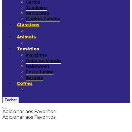
Cartas
Tabuleiro
Raciocínio
Quebra-Cabeça
Clássicos
Animais
Temático
Mayzinha
Copa do Mundo
Halloween
Festa Junina
Bárbara
Cofres
Fechar
Adicionar aos Favoritos
Adicionar aos Favoritos