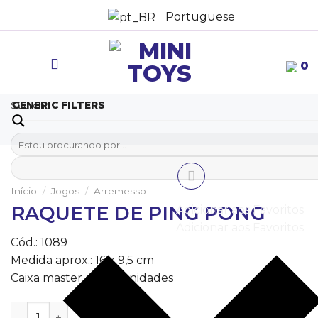
Ir
Portuguese
para
o
conteúdo
0
Search
GENERIC FILTERS
Início
/
Jogos
/
Arremesso
RAQUETE DE PING PONG
Adicionar aos Favoritos
Adicionar aos Favoritos
Cód.: 1089
Medida aprox.: 16 x 9,5 cm
Caixa master c/ 100 unidades
RAQUETE DE PING PONG quantidade