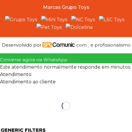
Marcas Grupo Toys
Desenvolvido por
com
e profissionalismo
Converse agora via WhatsApp
Este atendimento normalmente responde em minutos.
Atendimento
Atendimento ao cliente
GENERIC FILTERS
GENERIC FILTERS
GENERIC FILTERS