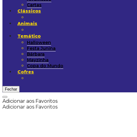
Cartas
Clássicos
Animais
Temático
Halloween
Festa Junina
Bárbara
Mayzinha
Copa do Mundo
Cofres
Fechar
Adicionar aos Favoritos
Adicionar aos Favoritos