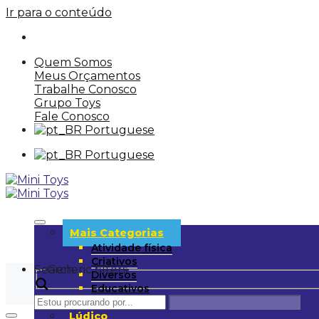
Ir para o conteúdo
Quem Somos
Meus Orçamentos
Trabalhe Conosco
Grupo Toys
Fale Conosco
Portuguese
Portuguese
Mais Categorias
Atividade física
Criativos
Search
Generic filters
Diversos
Educativos
UD
Lúdico