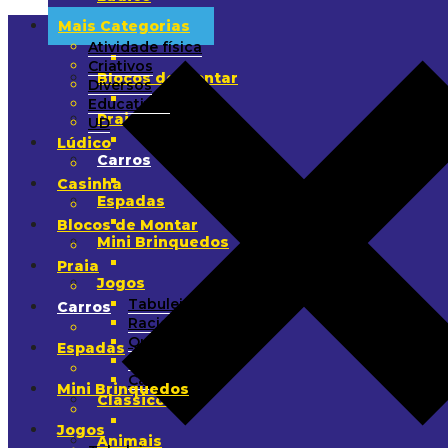
Mais Categorias
Casinha
Atividade física
Criativos
Blocos de Montar
Diversos
Educativos
Praia
UD
Lúdico
Carros
Casinha
Espadas
Blocos de Montar
Mini Brinquedos
Praia
Jogos
Tabuleiro
Carros
Raciocínio
Quebra-Cabeça
Espadas
Arremesso
Cartas
Mini Brinquedos
Clássicos
Jogos
Animais