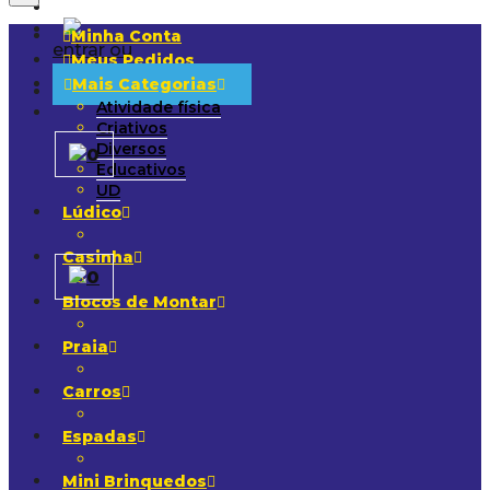
Minha Conta
entrar ou
Meus Pedidos
Cadastrar
Mais Categorias
Atividade física
Criativos
Diversos
0
Educativos
UD
Lúdico
Casinha
0
Blocos de Montar
Praia
Carros
Espadas
Mini Brinquedos