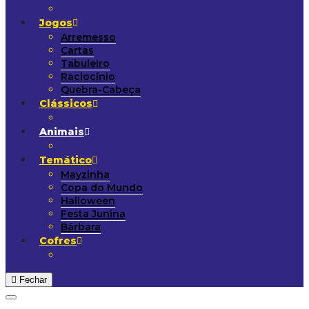
Jogos
Arremesso
Cartas
Tabuleiro
Raciocínio
Quebra-Cabeça
Clássicos
Animais
Temático
Mayzinha
Copa do Mundo
Halloween
Festa Junina
Bárbara
Cofres
Fechar
Adicionar aos Favoritos