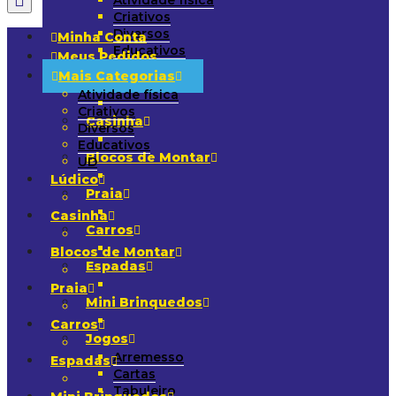
Atividade física
Criativos
Diversos
Minha Conta
Educativos
Meus Pedidos
UD
Mais Categorias
Lúdico
Atividade física
Criativos
Casinha
Diversos
Educativos
Blocos de Montar
UD
Lúdico
Praia
Casinha
Carros
Blocos de Montar
Espadas
Praia
Mini Brinquedos
Carros
Jogos
Arremesso
Espadas
Cartas
Tabuleiro