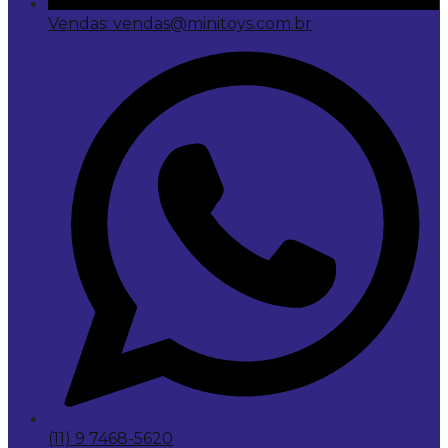
Vendas: vendas@minitoys.com.br
(11) 9 7468-5620