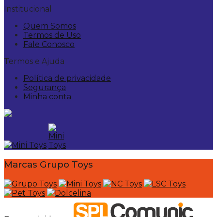
Institucional
Quem Somos
Termos de Uso
Fale Conosco
Termos e Ajuda
Política de privacidade
Segurança
Minha conta
Marcas Grupo Toys