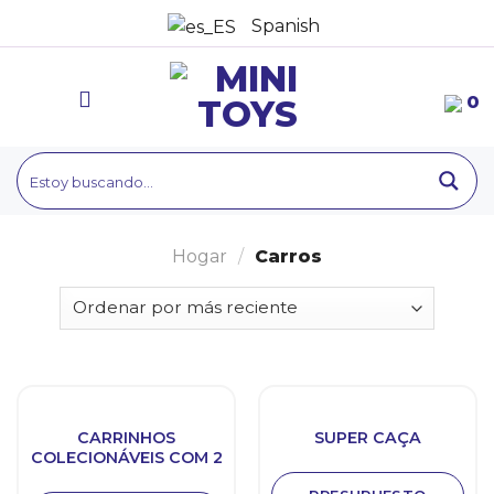
saltar
Spanish
al
contenido
0
Hogar
/
Carros
CARRINHOS
SUPER CAÇA
COLECIONÁVEIS COM 2