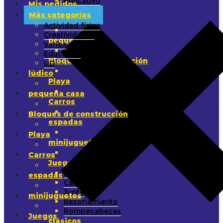
Educativo
Mis pedidos
UD
Más categorías
lúdico
Actividad física
Creatividades
pequeña casa
Varios
Educativo
Bloques de construcción
UD
lúdico
Playa
pequeña casa
Carros
Bloques de construcción
espadas
Playa
minijuguetes
Carros
Juegos
Paso
espadas
Cartas
Junta
minijuguetes
Razonamiento
Rompecabezas
Juegos
clásicos