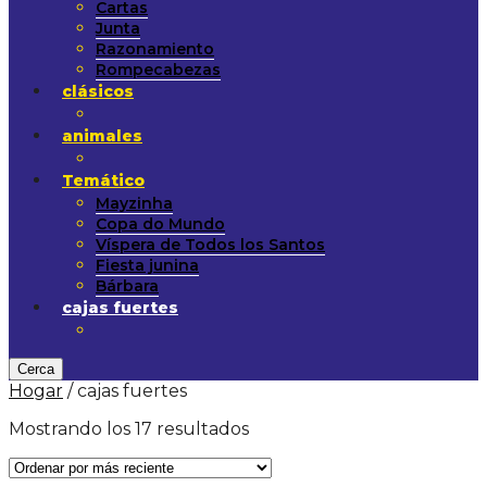
Cartas
Junta
Razonamiento
Rompecabezas
clásicos
animales
Temático
Mayzinha
Copa do Mundo
Víspera de Todos los Santos
Fiesta junina
Bárbara
cajas fuertes
Cerca
Hogar
/
cajas fuertes
Mostrando los 17 resultados