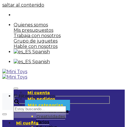
saltar al contenido
Quienes somos
Mis presupuestos
Trabaja con nosotros
Grupo de juguetes
Hable con nosotros
Spanish
Spanish
Mi cuenta
Buscar
filtros genéricos
Mis pedidos
Más categorías
Actividad física
Creatividades
Varios
Mi cuenta