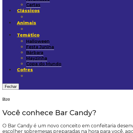
Cartas
Clássicos
Animais
Temático
Halloween
Festa Junina
Bárbara
Mayzinha
Copa do Mundo
Cofres
Fechar
Blog
Você conhece Bar Candy?
O Bar Candy é um novo conceito em confeitaria desenv
escolher sobremesas preparadas na hora para você, ag