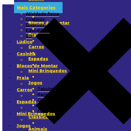
Mais Categorias
Casinha
Atividade física
Criativos
Blocos de Montar
Diversos
Educativos
Praia
UD
Lúdico
Carros
Casinha
Espadas
Blocos de Montar
Mini Brinquedos
Praia
Jogos
Tabuleiro
Carros
Raciocínio
Quebra-Cabeça
Espadas
Arremesso
Cartas
Mini Brinquedos
Clássicos
Jogos
Animais