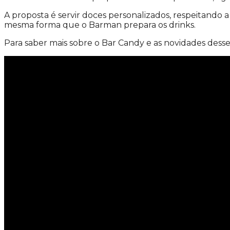
A proposta é servir doces personalizados, respeitando a
mesma forma que o Barman prepara os drinks.
Para saber mais sobre o Bar Candy e as novidades desse c