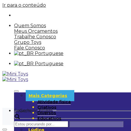
Ir para o conteúdo
Quem Somos
Meus Orçamentos
Trabalhe Conosco
Grupo Toys
Fale Conosco
Portuguese
Portuguese
Mais Categorias
Atividade física
Criativos
Search
Generic filters
Diversos
Educativos
UD
Lúdico