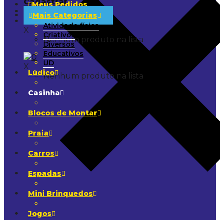
Cadastrar
Meus Pedidos
Mais Categorias
0
Atividade física
X
Criativos
Nenhum produto na lista
Diversos
Educativos
0
UD
X
Lúdico
Nenhum produto na lista
Casinha
Blocos de Montar
Praia
Carros
Espadas
Mini Brinquedos
Jogos