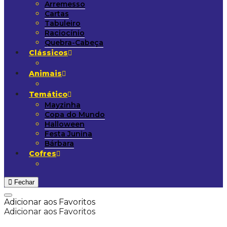
Arremesso
Cartas
Tabuleiro
Raciocínio
Quebra-Cabeça
Clássicos
Animais
Temático
Mayzinha
Copa do Mundo
Halloween
Festa Junina
Bárbara
Cofres
Fechar
Adicionar aos Favoritos
Adicionar aos Favoritos