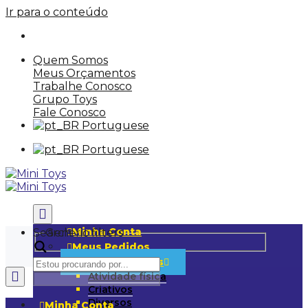
Ir para o conteúdo
Quem Somos
Meus Orçamentos
Trabalhe Conosco
Grupo Toys
Fale Conosco
Portuguese
Portuguese
Minha Conta
Search
Generic filters
Meus Pedidos
Mais Categorias
Atividade física
Criativos
Diversos
Minha Conta