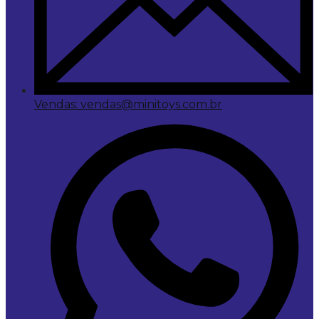
Vendas: vendas@minitoys.com.br