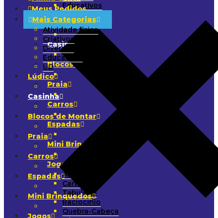
Educativos
Meus Pedidos
UD
Mais Categorias
Lúdico
Atividade física
Criativos
Casinha
Diversos
Educativos
Blocos de Montar
UD
Lúdico
Praia
Casinha
Carros
Blocos de Montar
Espadas
Praia
Mini Brinquedos
Carros
Jogos
Arremesso
Espadas
Cartas
Tabuleiro
Mini Brinquedos
Raciocínio
Quebra-Cabeça
Jogos