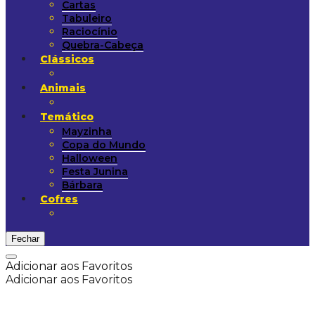
Cartas
Tabuleiro
Raciocínio
Quebra-Cabeça
Clássicos
Animais
Temático
Mayzinha
Copa do Mundo
Halloween
Festa Junina
Bárbara
Cofres
Fechar
Adicionar aos Favoritos
Adicionar aos Favoritos