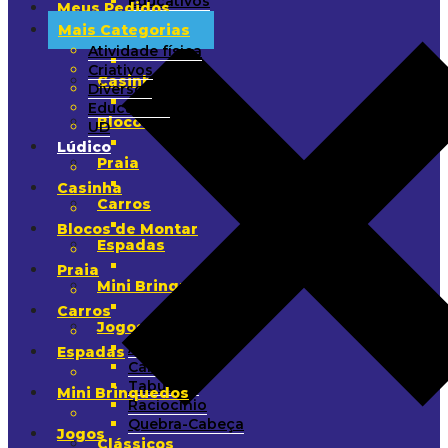
Educativos
Meus Pedidos
UD
Mais Categorias
Lúdico
Atividade física
Criativos
Casinha
Diversos
Educativos
Blocos de Montar
UD
Lúdico
Praia
Casinha
Carros
Blocos de Montar
Espadas
Praia
Mini Brinquedos
Carros
Jogos
Arremesso
Espadas
Cartas
Tabuleiro
Mini Brinquedos
Raciocínio
Quebra-Cabeça
Jogos
Clássicos