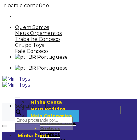
Ir para o conteúdo
Quem Somos
Meus Orçamentos
Trabalhe Conosco
Grupo Toys
Fale Conosco
Portuguese
Portuguese
Minha Conta
Search
Generic filters
Meus Pedidos
Mais Categorias
Atividade física
Criativos
Diversos
Minha Conta