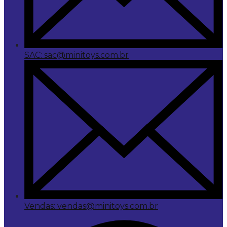
SAC: sac@minitoys.com.br
Vendas: vendas@minitoys.com.br