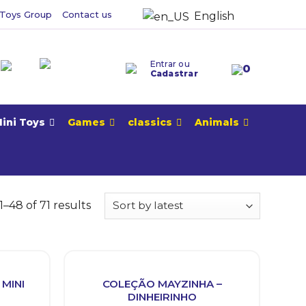
Toys Group
Contact us
English
Entrar ou
0
Cadastrar
ini Toys
Games
classics
Animals
–48 of 71 results
MINI
COLEÇÃO MAYZINHA –
DINHEIRINHO