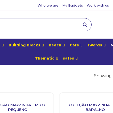
Who we are
My Budgets
Work with us
e
Building Blocks
Beach
Cars
swords
M
Thematic
safes
Showing 1
ÇÃO MAYZINHA – MICO
COLEÇÃO MAYZINHA – 
PEQUENO
BARALHO