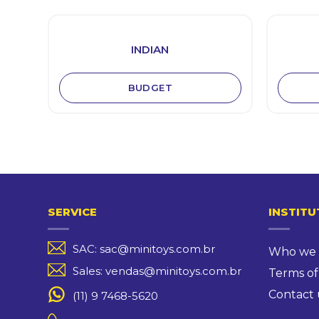
INDIAN
BUDGET
SERVICE
INSTITU
SAC: sac@minitoys.com.br
Who we 
Sales: vendas@minitoys.com.br
Terms of
Contact 
(11) 9 7468-5620