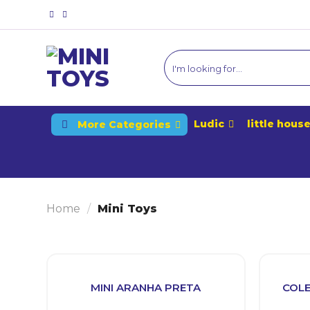
Skip
to
content
Ludic
little hous
More Categories
Home
/
Mini Toys
MINI ARANHA PRETA
COLE