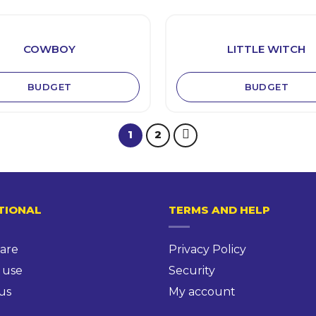
COWBOY
LITTLE WITCH
BUDGET
BUDGET
1
2
TIONAL
TERMS AND HELP
are
Privacy Policy
 use
Security
us
My account